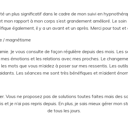
 un plus significatif dans le cadre de mon suivi en hypnothérapi
i et mon rapport à mon corps s’est grandement amélioré. Le soin 
fique également, il y a un avant et un après. Merci pour tout et 
ue / magnétisme
amie. Je vous consulte de façon régulière depuis des mois. Les 
 mes émotions et les relations avec mes proches. Le changemen
 les mots que vous m’aidez à poser sur mes ressentis. Les outil
 aidants. Les séances me sont très bénéfiques et m’aident éno
mer. Vous ne proposez pas de solutions toutes faites mais des s
s et je n’ai pas repris depuis. En plus, je sais mieux gérer mon s
de tous les jours.