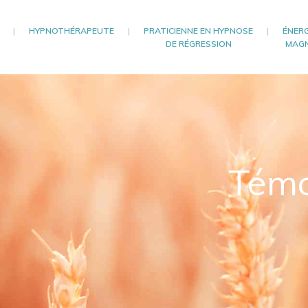
|
HYPNOTHÉRAPEUTE
|
PRATICIENNE EN HYPNOSE
|
ÉNERG
DE RÉGRESSION
MAGN
Témo