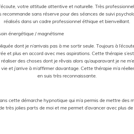
écoute, votre attitude attentive et naturelle. Très professionne
s recommande sans réserve pour des séances de suivi psycholo
réalisés dans un cadre professionnel éthique et bienveillant.
soin énergétique / magnétisme
liquée dont je n’arrivais pas à me sortir seule. Toujours à l’écou
ée et plus en accord avec mes aspirations. Cette thérapie s’est 
é réaliser des choses dont je rêvais alors qu’auparavant je ne m’e
e et j’arrive à m’affirmer davantage. Cette thérapie m’a réelle
en suis très reconnaissante.
s cette démarche hypnotique qui m’a permis de mettre des mot
de très jolies parts de moi et me permet d’avancer avec plus de