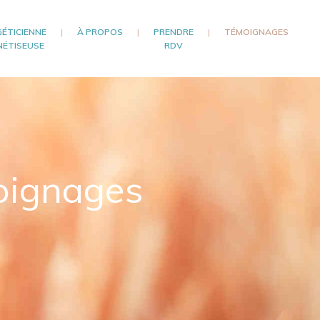
ÉTICIENNE
|
À PROPOS
|
PRENDRE
|
TÉMOIGNAGES
ÉTISEUSE
RDV
ignages